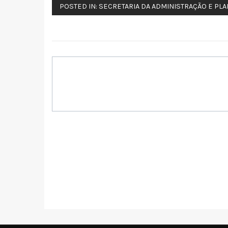
POSTED IN:
SECRETARIA DA ADMINISTRAÇÃO E PL
Navegação
de
Post