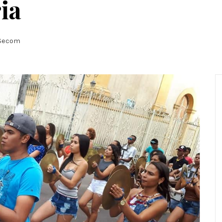
ia
Secom