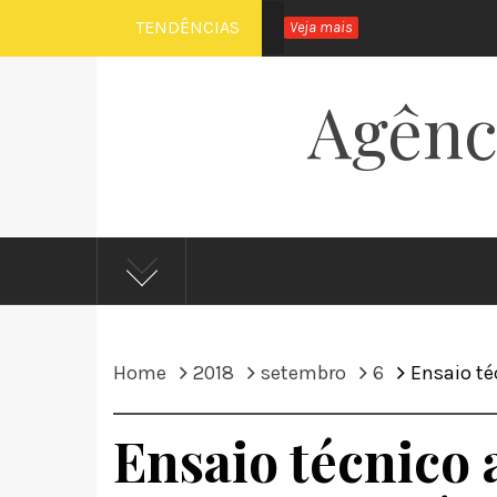
Skip
TENDÊNCIAS
Veja mais
to
content
Agênci
Home
2018
setembro
6
Ensaio té
Ensaio técnico 